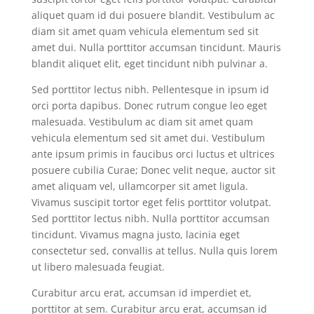
aliquet quam id dui posuere blandit. Vestibulum ac
diam sit amet quam vehicula elementum sed sit
amet dui. Nulla porttitor accumsan tincidunt. Mauris
blandit aliquet elit, eget tincidunt nibh pulvinar a.
Sed porttitor lectus nibh. Pellentesque in ipsum id
orci porta dapibus. Donec rutrum congue leo eget
malesuada. Vestibulum ac diam sit amet quam
vehicula elementum sed sit amet dui. Vestibulum
ante ipsum primis in faucibus orci luctus et ultrices
posuere cubilia Curae; Donec velit neque, auctor sit
amet aliquam vel, ullamcorper sit amet ligula.
Vivamus suscipit tortor eget felis porttitor volutpat.
Sed porttitor lectus nibh. Nulla porttitor accumsan
tincidunt. Vivamus magna justo, lacinia eget
consectetur sed, convallis at tellus. Nulla quis lorem
ut libero malesuada feugiat.
Curabitur arcu erat, accumsan id imperdiet et,
porttitor at sem. Curabitur arcu erat, accumsan id